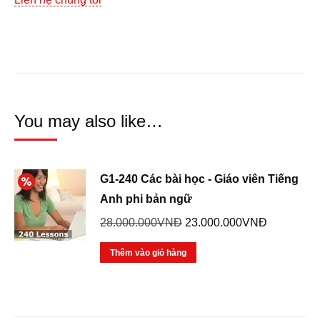
You may also like…
G1-240 Các bài học - Giáo viên Tiếng
Anh phi bản ngữ
Giá
Giá
28.000.000
VNĐ
23.000.000
VNĐ
gốc
hiện
Thêm vào giỏ hàng
là:
tại
28.000.000VNĐ.
là:
23.000.00