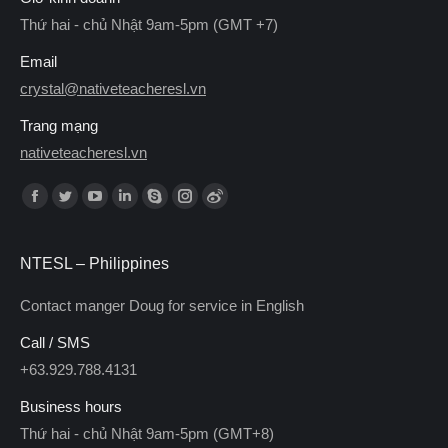
Thứ hai - chủ Nhật 9am-5pm (GMT +7)
Email
crystal@nativeteacheresl.vn
Trang mạng
nativeteacheresl.vn
Find us on:
Facebook
Twitter
YouTube
Linkedin
Skype
Instagram
Weibo
NTESL – Philippines
Contact manger Doug for service in English
Call / SMS
+63.929.788.4131
Business hours
Thứ hai - chủ Nhật 9am-5pm (GMT+8)