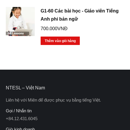
700.000.000VNĐ.
là:
57.500.0
G1-60 Các bài học - Giáo viên Tiếng
Anh phi bản ngữ
700.000
VNĐ
Thêm vào giỏ hàng
NTESL – Việt Nam
Liên hệ với Miên để được phục vụ bằng tiếng Việt.
Gọi / Nhắn tin
+84.12.431.6045
Giờ kinh doanh