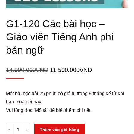
G1-120 Các bài học –
Giáo viên Tiếng Anh phi
bản ngữ
Giá
Giá
14.000.000
VNĐ
11.500.000
VNĐ
gốc
hiện
là:
tại
Một bài học dài 25 phút, có giá trị trong 9 tháng kể từ khi
14.000.000VNĐ.
là:
bạn mua gói này.
11.500.000VNĐ
Vui lòng đọc “Mô tả” để biết thêm chi tiết.
G1-
Alternative:
Thêm vào giỏ hàng