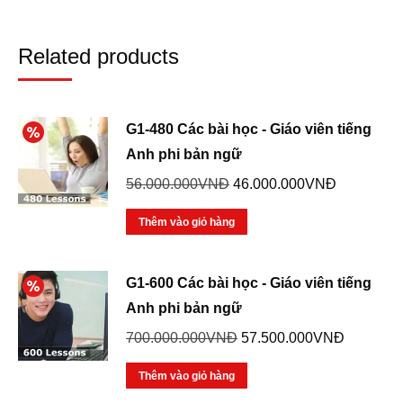
Related products
G1-480 Các bài học - Giáo viên tiếng
Anh phi bản ngữ
Giá
Giá
56.000.000
VNĐ
46.000.000
VNĐ
gốc
hiện
Thêm vào giỏ hàng
là:
tại
56.000.000VNĐ.
là:
46.000.00
G1-600 Các bài học - Giáo viên tiếng
Anh phi bản ngữ
Giá
Giá
700.000.000
VNĐ
57.500.000
VNĐ
gốc
hiện
Thêm vào giỏ hàng
là:
tại