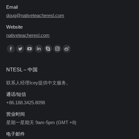
Email
doug@nativeteacheresl.com
Website
nativeteacheresl.com
Find us on:
Facebook
Twitter
YouTube
Linkedin
Skype
Instagram
Weibo
NTESL – 中国
联系人经理Icey提供中文服务。
通话/短信
+86.188.3425.8098
营业时间
星期一星期天 9am-5pm (GMT +8)
电子邮件