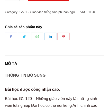
120
Các
Category:
Gói 1 - Giáo viên tiếng Anh phi bản ngữ
SKU:
1120
bài
học
Chia sẻ sản phẩm này
-
Giáo
Share
Share
Share
Share
Share
viên
on
on
on
on
on
Tiếng
Facebook
Twitter
WhatsApp
LinkedIn
Pinterest
Anh
phi
MÔ TẢ
bản
THÔNG TIN BỔ SUNG
ngữ
quantity
Bài học được công nhận cao.
Bài học G1-120 – Những giáo viên này là những sinh
viên tốt nghiệp Đại học có thể nói tiếng Anh chính xác