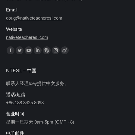
Email
doug@nativeteacheresl.com
Website
nativeteacheresl.com
Find us on:
Facebook
Twitter
YouTube
Linkedin
Skype
Instagram
Weibo
NTESL – 中国
联系人经理Icey提供中文服务。
通话/短信
+86.188.3425.8098
营业时间
星期一星期天 9am-5pm (GMT +8)
电子邮件