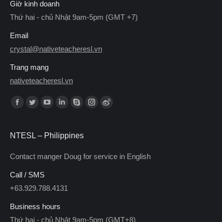
Giờ kinh doanh
Thứ hai - chủ Nhật 9am-5pm (GMT +7)
Email
crystal@nativeteacheresl.vn
Trang mạng
nativeteacheresl.vn
Find us on:
Facebook
Twitter
YouTube
Linkedin
Skype
Instagram
Weibo
NTESL – Philippines
Contact manger Doug for service in English
Call / SMS
+63.929.788.4131
Business hours
Thứ hai - chủ Nhật 9am-5pm (GMT+8)