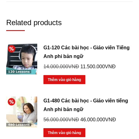
Related products
G1-120 Các bài học - Giáo viên Tiếng
Anh phi bản ngữ
Giá
Giá
14.000.000
VNĐ
11.500.000
VNĐ
gốc
hiện
Thêm vào giỏ hàng
là:
tại
14.000.000VNĐ.
là:
11.500.00
G1-480 Các bài học - Giáo viên tiếng
Anh phi bản ngữ
Giá
Giá
56.000.000
VNĐ
46.000.000
VNĐ
gốc
hiện
Thêm vào giỏ hàng
là:
tại