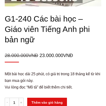
G1-240 Các bài học –
Giáo viên Tiếng Anh phi
bản ngữ
Giá
Giá
28.000.000
VNĐ
23.000.000
VNĐ
gốc
hiện
là:
tại
Một bài học dài 25 phút, có giá trị trong 18 tháng kể từ khi
28.000.000VNĐ.
là:
bạn mua gói này.
23.000.000VNĐ
Vui lòng đọc “Mô tả” để biết thêm chi tiết.
G1-
Alternative:
Thêm vào giỏ hàng