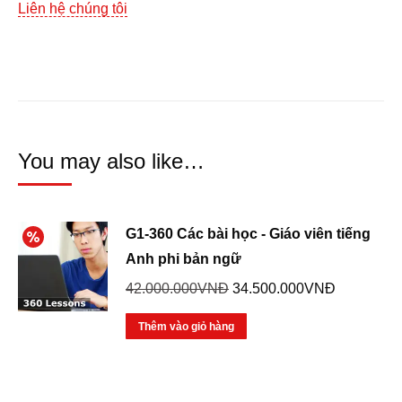
Liên hệ chúng tôi
You may also like…
G1-360 Các bài học - Giáo viên tiếng
Anh phi bản ngữ
Giá
Giá
42.000.000
VNĐ
34.500.000
VNĐ
gốc
hiện
Thêm vào giỏ hàng
là:
tại
42.000.000VNĐ.
là:
34.500.00