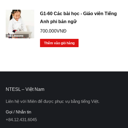
56.000.000VNĐ.
là:
46.000.00
G1-60 Các bài học - Giáo viên Tiếng
Anh phi bản ngữ
700.000
VNĐ
Thêm vào giỏ hàng
NTESL – Việt Nam
Liên hệ với Miên để được phục vụ bằng tiếng Việt.
Gọi / Nhắn tin
+84.12.431.6045