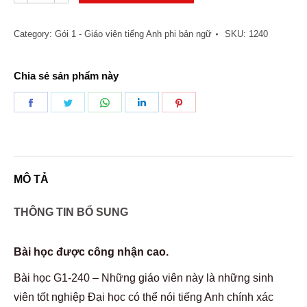
240
Các
Category:
Gói 1 - Giáo viên tiếng Anh phi bản ngữ
SKU:
1240
bài
học
Chia sẻ sản phẩm này
-
Giáo
Share
Share
Share
Share
Share
viên
on
on
on
on
on
Tiếng
Facebook
Twitter
WhatsApp
LinkedIn
Pinterest
Anh
phi
MÔ TẢ
bản
THÔNG TIN BỔ SUNG
ngữ
quantity
Bài học được công nhận cao.
Bài học G1-240 – Những giáo viên này là những sinh
viên tốt nghiệp Đại học có thể nói tiếng Anh chính xác